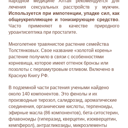
народной медицине Алтая рекомендуется для
лечения сексуальных расстройств у мужчин.
Используется при импотенции, упадке сил, как
общеукрепляющее и тонизирующее средство
.
Часто применяют в качестве природного
уроантисептика при простатите.
Многолетнее травянистое растение семейства
Толстянковых. Свое название «золотой корень»
растение получило в связи с особенностями
корневища, которое имеет оттенок бронзы или
позолоты с перламутровым отливом. Включено в
Красную Книгу РФ.
В подземной части растения учеными найдено
около 140 компонентов. Это фенолы и их
производные тирозол, салидрозид, ароматические
соединения, органические кислоты, терпеноиды,
эфирные масла (86 компонентов), бета-ситостерин,
флавоноиды (гиперазид, кверцетин, изокверцетин,
кемпферол), антрагликозиды, микроэлементы