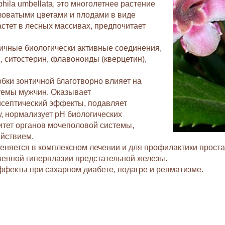
hila umbellata, это многолетнее растение
зоватыми цветами и плодами в виде
стет в лесных массивах, предпочитает
ичные биологически активные соединения,
н, ситостерин, флавоноиды (кверцетин),
бки зонтичной благотворно влияет на
темы мужчин. Оказывает
исептический эффекты, подавляет
, нормализует pH биологических
итет органов мочеполовой системы,
йствием.
няется в комплексном лечении и для профилактики простати
венной гиперплазии предстательной железы.
фекты при сахарном диабете, подагре и ревматизме.