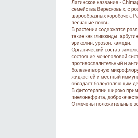
Латинское название - Chimap
семейства Вересковых, с ро
шарообразных коробочек. Ра
песчаные почвы.
В растении содержатся разл
такие как гликозиды, арбути
эриколин, урозон, камеди.
Органический состав зимолю
состояние мочеполовой сис
противоспалительный и ант
болезнетворную микрофлору
жидкостей и местный иммун
обладает болеутоляющим де
В фитотерапии широко приме
пиелонефрита, доброкачест
Отмечены положительные эф